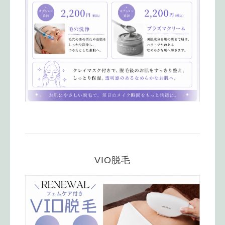
VIO脱毛