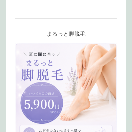
まるっと脚脱毛