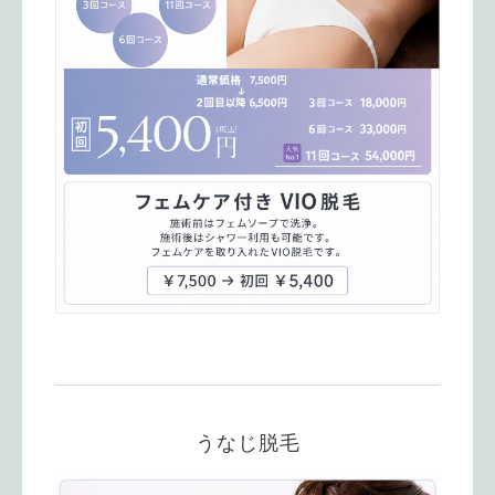
うなじ脱毛